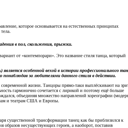
равление, которое основывается на естественных
принципах
тела.
адения в пол, скольжения, прыжки.
ариант от «контемпорари». Это название стиля танца, который
) является особенной вехой в истории профессионального тан
о понаблюдав за любителями данного стиля в действии.
п современной жизни. Танцоры прямо-таки выплёскивают на зри
ность гармонично сочетается с лирикой и поэтому ещё больше
рождался, объединяя множество направлений хореографии (модер
олам и театрам США и Европы.
даря существенной трансформации танец как бы приблизился к
ия образов несуществующих героев, а наоборот, поставив