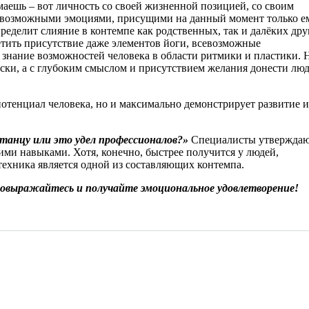
аешь – вот личность со своей жизненной позицией, со своим
евозможными эмоциями, присущими на данный момент только ем
еделит слияние в контемпе как родственных, так и далёких дру
етить присутствие даже элементов йоги, всевозможные
знание возможностей человека в области ритмики и пластики. 
ски, а с глубоким смыслом и присутствием желания донести лю
потенциал человека, но и максимально демонстрирует развитие и
 танцу или это удел профессионалов?»
Специалисты утверждаю
ими навыками. Хотя, конечно, быстрее получится у людей,
техника является одной из составляющих контемпа.
мовыражайтесь и получайте эмоциональное удовлетворение!