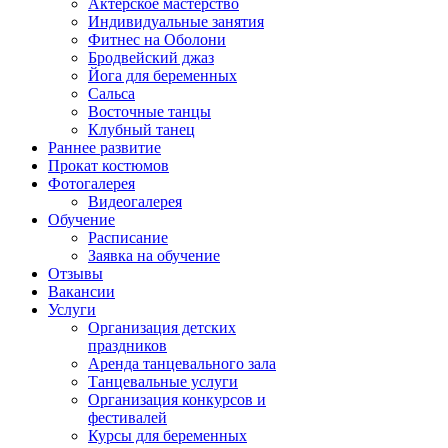
Актерское мастерство
Индивидуальные занятия
Фитнес на Оболони
Бродвейский джаз
Йога для беременных
Сальса
Восточные танцы
Клубный танец
Раннее развитие
Прокат костюмов
Фотогалерея
Видеогалерея
Обучение
Расписание
Заявка на обучение
Отзывы
Вакансии
Услуги
Организация детских
праздников
Аренда танцевального зала
Танцевальные услуги
Организация конкурсов и
фестивалей
Курсы для беременных