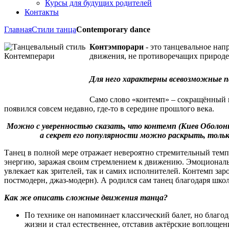
Курсы для будущих родителей
Контакты
Главная
Стили танца
Contemporary dance
Контэмпорари
- это танцевальное нап
движения, не противоречащих природе 
Для него характерны всевозможные п
Само слово «контемп» – сокращённый в
появился совсем недавно, где-то в середине прошлого века.
Можно с уверенностью сказать, что контемп (Киев Оболонь
а секрет его популярности можно раскрыть, тольк
Танец в полной мере отражает невероятно стремительный тем
энергию, заражая своим стремлением к движению. Эмоциональ
увлекает как зрителей, так и самих исполнителей. Контемп за
постмодерн, джаз-модерн). А родился сам танец благодаря шк
Как же описать сложные движения танца?
По технике он напоминает классический балет, но благо
жизни и стал естественнее, отставив актёрские воплощен