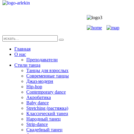
Главная
О нас
Преподаватели
Стили танца
Танцы для взрослых
Современные танцы
Джаз-модерн
Hip-hop
Contemporary dance
Акробатика
Baby dance
Stretching (растяжка)
Классический танец
Народный танец
Strip-dance
Свадебный танец