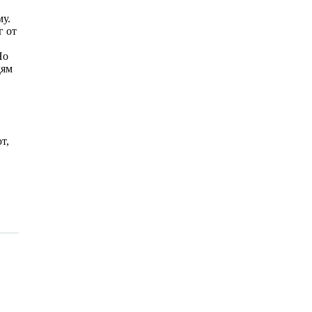
у.
г от
Но
дям
т,