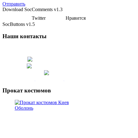
Отправить
Download SocComments v1.3
Twitter
Нравится
SocButtons v1.5
Наши контакты
г. Киев, Оболонский р-н
Телефоны:
(063) 566-78-16
(050) 247-22-30
Мы на карте
Прокат костюмов