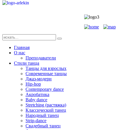
Главная
О нас
Преподаватели
Стили танца
Танцы для взрослых
Современные танцы
Джаз-модерн
Hip-hop
Contemporary dance
Акробатика
Baby dance
Stretching (растяжка)
Классический танец
Народный танец
Strip-dance
Свадебный танец