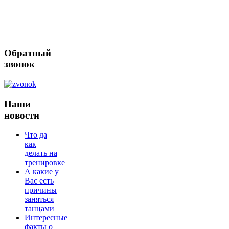
Обратный
звонок
Наши
новости
Что да
как
делать на
тренировке
А какие у
Вас есть
причины
заняться
танцами
Интересные
факты о