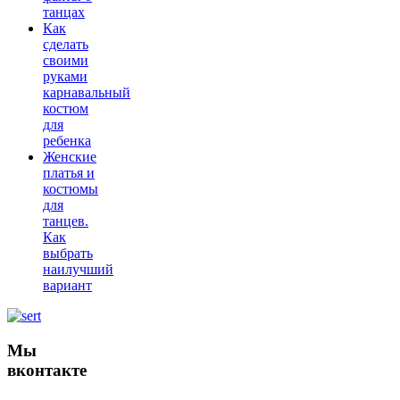
танцах
Как
сделать
своими
руками
карнавальный
костюм
для
ребенка
Женские
платья и
костюмы
для
танцев.
Как
выбрать
наилучший
вариант
Мы
вконтакте