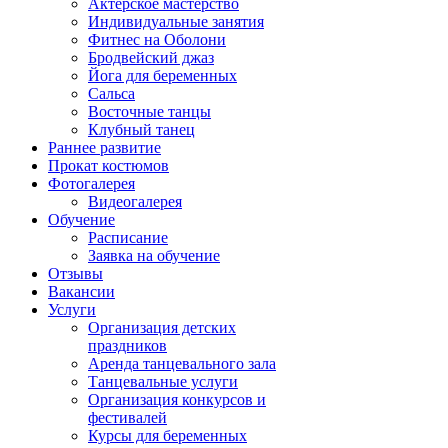
Актерское мастерство
Индивидуальные занятия
Фитнес на Оболони
Бродвейский джаз
Йога для беременных
Сальса
Восточные танцы
Клубный танец
Раннее развитие
Прокат костюмов
Фотогалерея
Видеогалерея
Обучение
Расписание
Заявка на обучение
Отзывы
Вакансии
Услуги
Организация детских
праздников
Аренда танцевального зала
Танцевальные услуги
Организация конкурсов и
фестивалей
Курсы для беременных