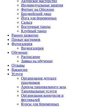
Актерское мастерство
Индивидуальные занятия
Фитнес на Оболони
Бродвейский джаз
Йога для беременных
Сальса
Восточные танцы
Клубный танец
Раннее развитие
Прокат костюмов
Фотогалерея
Видеогалерея
Обучение
Расписание
Заявка на обучение
Отзывы
Вакансии
Услуги
Организация детских
праздников
Аренда танцевального зала
Танцевальные услуги
Организация конкурсов и
фестивалей
Курсы для беременных