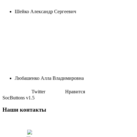
Шейко Александр Сергеевич
Любашенко Алла Владимировна
Twitter
Нравится
SocButtons v1.5
Наши контакты
г. Киев, Оболонский р-н
Телефоны:
(063) 566-78-16