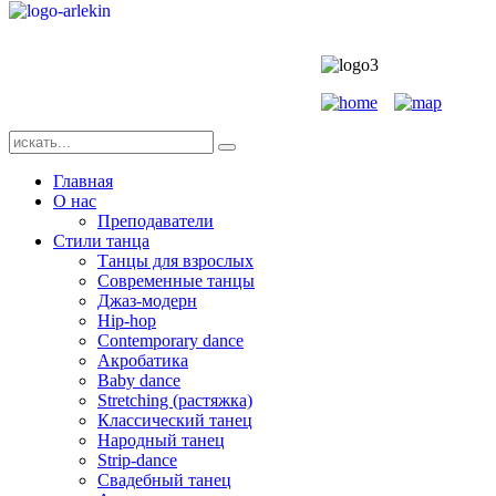
Главная
О нас
Преподаватели
Стили танца
Танцы для взрослых
Современные танцы
Джаз-модерн
Hip-hop
Contemporary dance
Акробатика
Baby dance
Stretching (растяжка)
Классический танец
Народный танец
Strip-dance
Свадебный танец