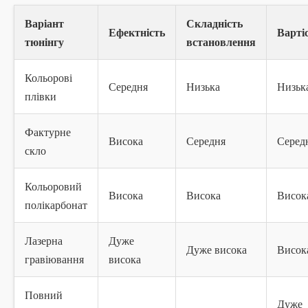
Варіант
Складність
Ефектність
Варті
тюнінгу
встановлення
Кольорові
Середня
Низька
Низьк
плівки
Фактурне
Висока
Середня
Серед
скло
Кольоровий
Висока
Висока
Висок
полікарбонат
Лазерна
Дуже
Дуже висока
Висок
гравіювання
висока
Повний
Дуже