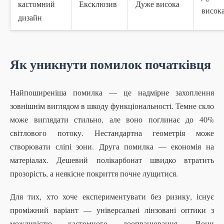
кастомний
Ексклюзив
Дуже висока
висок
дизайн
Як уникнути помилок початківця
Найпоширеніша помилка — це надмірне захоплення
зовнішнім виглядом в шкоду функціональності. Темне скло
може виглядати стильно, але воно поглинає до 40%
світлового потоку. Нестандартна геометрія може
створювати сліпі зони. Друга помилка — економія на
матеріалах. Дешевий полікарбонат швидко втратить
прозорість, а неякісне покриття почне лущитися.
Для тих, хто хоче експериментувати без ризику, існує
проміжний варіант — універсальні лінзовані оптики з
можливістю кастомного доопрацювання. Вони