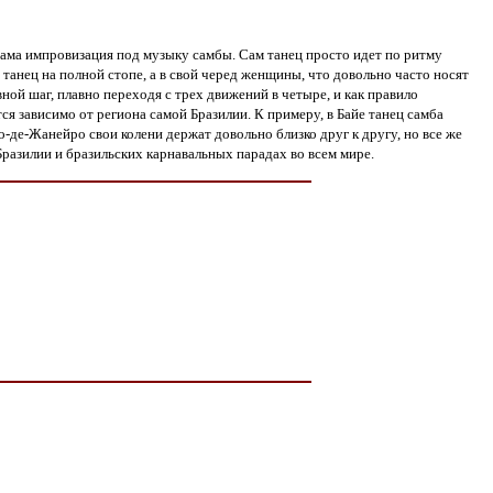
 сама импровизация под музыку самбы. Сам танец просто идет по ритму
анец на полной стопе, а в свой черед женщины, что довольно часто носят
ной шаг, плавно переходя с трех движений в четыре, и как правило
 зависимо от региона самой Бразилии. К примеру, в Байе танец самба
-де-Жанейро свои колени держат довольно близко друг к другу, но все же
азилии и бразильских карнавальных парадах во всем мире.