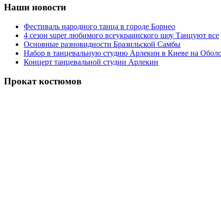
Наши новости
Фестиваль народного танца в городе Борнео
4 сезон super любимого всеукраинского шоу Танцуют все
Основные разновидности Бразильской Самбы
Набор в танцевальную студию Арлекин в Киеве на Обол
Концерт танцевальной студии Арлекин
Прокат костюмов