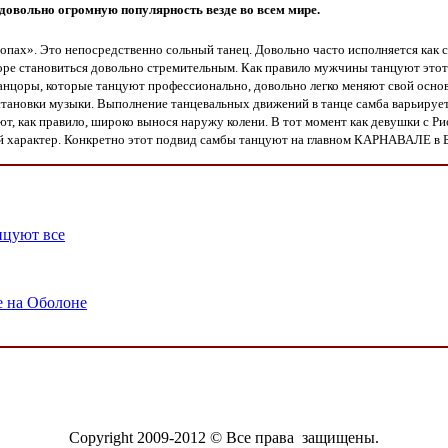
 довольно огромную популярность везде во всем мире.
стопах». Это непосредственно сольный танец. Довольно часто исполняется как
оре становиться довольно стремительным. Как правило мужчины танцуют этот т
 танцоры, которые танцуют профессионально, довольно легко меняют свой основ
ановки музыки. Выполнение танцевальных движений в танце самба варьируется
, как правило, широко вынося наружу колени. В тот момент как девушки с Рио
 характер. Конкретно этот подвид самбы танцуют на главном КАРНАВАЛЕ в Бр
нцуют все
е на Оболоне
Copyright 2009-2012 © Все права защищены.