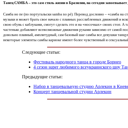
Танец САМБА – это сам стиль жизни в Бразилии, на сегодня завоевывает
Самба но пе (по португальски samba no pé). Перевод дословно – «самба на 
музыки и может брать свое начало с плавных расслабленных движений и вск
свою обувь с каблуками, смогут сделать это и на «носочках» своих стоп. А
частенько добавляют всевозможные движения руками зависимо от самой пост
довольно плавный, амплитудный, сам базовый шаг самбы все девушки танцуют
некоторые элементы самбы кариоке имеют более чувственный и сексуальный
Следующие статьи:
Фестиваль народного танца в городе Борнео
4 сезон super любимого всеукраинского шоу Та
Предыдущие статьи:
Набор в танцевальную студию Арлекин в Киев
Концерт танцевальной студии Арлекин