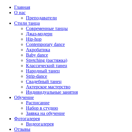
Главная
О нас
Преподаватели
Стили танца
Современные танцы
Джаз-модерн
Hip-hop
Contemporary dance
Акробатика
Baby dance
Stretching (растяжка)
Классический танец
Народный танец
Strip-dance
Свадебный танец
Актерское мастерство
Индивидуальные занятия
Обучение
Расписание
Набор в студию
Заявка на обучение
Фотогалерея
Видеогалерея
Отзывы