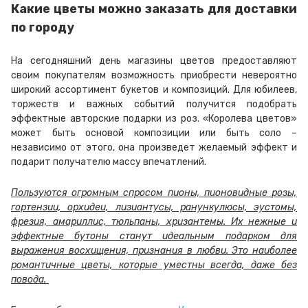
Какие цветы можно заказать для доставки
по городу
На сегодняшний день магазины цветов предоставляют
своим покупателям возможность приобрести невероятно
широкий ассортимент букетов и композиций. Для юбилеев,
торжеств и важных событий получится подобрать
эффектные авторские подарки из роз. «Королева цветов»
может быть основой композиции или быть соло –
независимо от этого, она произведет желаемый эффект и
подарит получателю массу впечатлений.
Пользуются огромным спросом пионы, пионовидные розы,
гортензии, орхидеи, лизиантусы, ранункулюсы, эустомы,
фрезия, амариллис, тюльпаны, хризантемы. Их нежные и
эффектные бутоны станут идеальным подарком для
выражения восхищения, признания в любви. Это наиболее
романтичные цветы, которые уместны всегда, даже без
повода.