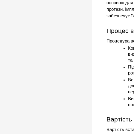
основою для м
протези. Імпл
забезпечує їх
Процес в
Процедура вс
Ко
ви
та
Пі
ро
Вс
до
пе
Ви
пр
Вартість
Вартість вст