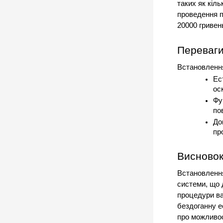
таких як кіль
проведення п
20000 гривень
Переваги
Встановлення
Ес
ос
Фу
по
До
пр
Висново
Встановлення
системи, що 
процедури вар
бездоганну е
про можливос