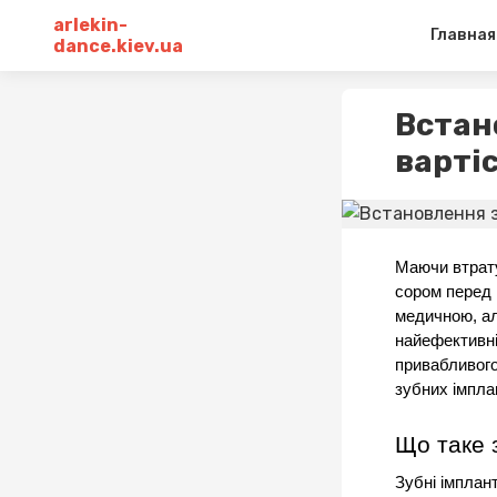
arlekin-
Главная
dance.kiev.ua
Встан
варті
Маючи втрату
сором перед 
медичною, ал
найефективні
привабливого
зубних імплан
Що таке 
Зубні імплант