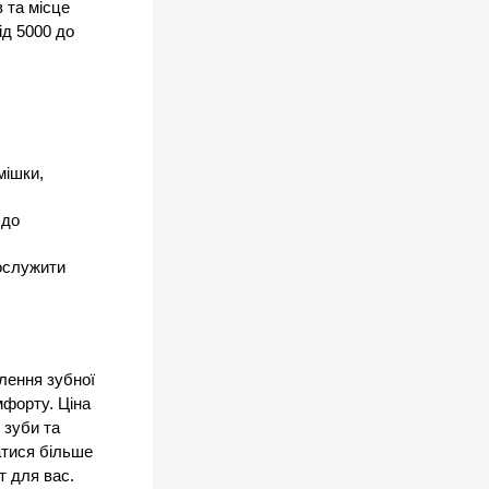
 та місце 
д 5000 до 
ішки, 
до 
ослужити 
лення зубної 
форту. Ціна 
зуби та 
тися більше 
т для вас.