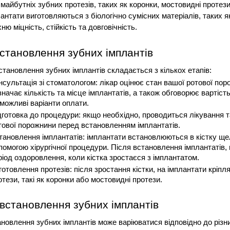
айбутніх зубних протезів, таких як коронки, мостовидні протези 
антати виготовляються з біологічно сумісних матеріалів, таких як
ню міцність, стійкість та довговічність.
становлення зубних імплантів
тановлення зубних імплантів складається з кількох етапів:
нсультація зі стоматологом: лікар оцінює стан вашої ротової поро
значає кількість та місце імплантатів, а також обговорює вартіст
 можливі варіанти оплати.
дготовка до процедури: якщо необхідно, проводиться лікування т
тової порожнини перед встановленням імплантатів.
тановлення імплантатів: імплантати встановлюються в кістку щел
помогою хірургічної процедури. Після встановлення імплантатів, 
ріод оздоровлення, коли кістка зростаєся з імплантатом.
готовлення протезів: після зростання кістки, на імплантати кріпля
отези, такі як коронки або мостовидні протези.
 встановлення зубних імплантів
ановлення зубних імплантів може варіюватися відповідно до різни