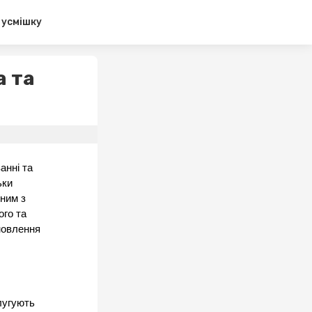
 усмішку
а та
нні та 
ки 
ним з 
го та 
овлення 
лугують 