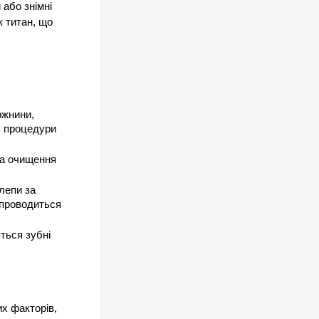
або знімні 
 титан, що 
жнини, 
ь процедури 
а очищення 
епи за 
проводиться 
ться зубні 
х факторів, 