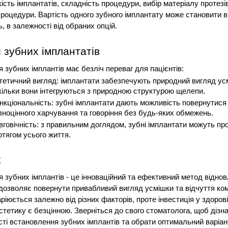
кість імплантатів, складність процедури, вибір матеріалу протезів
роцедури. Вартість одного зубного імплантату може становити ві
, в залежності від обраних опцій.
 зубних імплантатів
 зубних імплантів має безліч переваг для пацієнтів:
тетичний вигляд: імплантати забезпечують природний вигляд усм
кільки вони інтегруються з природною структурою щелепи.
нкціональність: зубні імплантати дають можливість повернутися 
вноцінного харчування та говоріння без будь-яких обмежень.
вговічність: з правильним доглядом, зубні імплантати можуть пр
отягом усього життя.
к
 зубних імплантів - це інноваційний та ефективний метод віднов
дозволяє повернути привабливий вигляд усмішки та відчуття ком
іюється залежно від різних факторів, проте інвестиція у здорові 
стетику є безцінною. Зверніться до свого стоматолога, щоб дізна
ті встановлення зубних імплантів та обрати оптимальний варіан