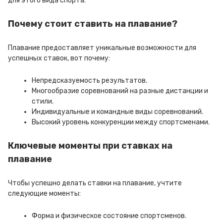
для этого вида спорта.
Почему стоит ставить на плавание?
Плавание предоставляет уникальные возможности для
успешных ставок, вот почему:
Непредсказуемость результатов.
Многообразие соревнований на разные дистанции и
стили.
Индивидуальные и командные виды соревнований.
Высокий уровень конкуренции между спортсменами.
Ключевые моменты при ставках на
плавание
Чтобы успешно делать ставки на плавание, учтите
следующие моменты:
Форма и физическое состояние спортсменов.