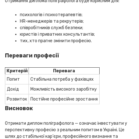
Отримання диплома поліграфолога буде корисним для:
психологів і психотерапевтів;
HR-менеджерів та рекрутерів;
співробітників служб безпеки;
юристів і приватних консультантів;
тих, хто прагне змінити професію.
Переваги професії
Критерій
Перевага
Попит
Стабільна потреба у фахівцях
Дохід
Можливість високого заробітку
Розвиток
Постійне професійне зростання
Висновок
Отримати диплом поліграфолога — означає інвестувати у
перспективну професію з реальним попитом в Україні. Це
шлях до стабільної кар’єри, професійного визнання та