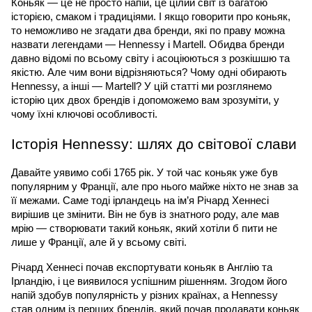
Коньяк — це не просто напій, це цілий світ із багатою 
історією, смаком і традиціями. І якщо говорити про коньяк, 
то неможливо не згадати два бренди, які по праву можна 
назвати легендами — Hennessy і Martell. Обидва бренди 
давно відомі по всьому світу і асоціюються з розкішшю та 
якістю. Але чим вони відрізняються? Чому одні обирають 
Hennessy, а інші — Martell? У цій статті ми розглянемо 
історію цих двох брендів і допоможемо вам зрозуміти, у 
чому їхні ключові особливості.
Історія Hennessy: шлях до світової слави
Давайте уявимо собі 1765 рік. У той час коньяк уже був 
популярним у Франції, але про нього майже ніхто не знав за 
її межами. Саме тоді ірландець на ім’я Річард Хеннесі 
вирішив це змінити. Він не був із знатного роду, але мав 
мрію — створювати такий коньяк, який хотіли б пити не 
лише у Франції, але й у всьому світі.
Річард Хеннесі почав експортувати коньяк в Англію та 
Ірландію, і це виявилося успішним рішенням. Згодом його 
напій здобув популярність у різних країнах, а Hennessy 
став одним із перших брендів, який почав продавати коньяк 