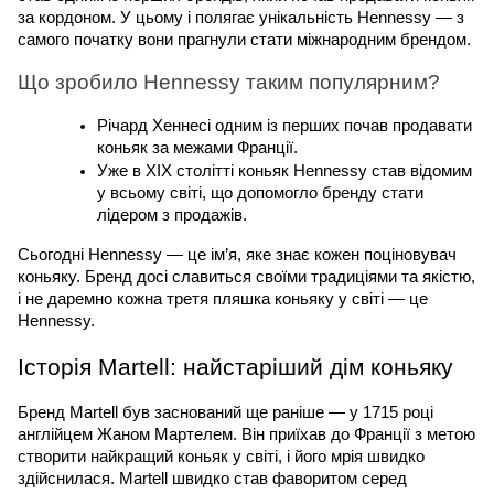
за кордоном. У цьому і полягає унікальність Hennessy — з 
самого початку вони прагнули стати міжнародним брендом.
Що зробило Hennessy таким популярним?
Річард Хеннесі одним із перших почав продавати 
коньяк за межами Франції.
Уже в XIX столітті коньяк Hennessy став відомим 
у всьому світі, що допомогло бренду стати 
лідером з продажів.
Сьогодні Hennessy — це ім’я, яке знає кожен поціновувач 
коньяку. Бренд досі славиться своїми традиціями та якістю, 
і не даремно кожна третя пляшка коньяку у світі — це 
Hennessy.
Історія Martell: найстаріший дім коньяку
Бренд Martell був заснований ще раніше — у 1715 році 
англійцем Жаном Мартелем. Він приїхав до Франції з метою 
створити найкращий коньяк у світі, і його мрія швидко 
здійснилася. Martell швидко став фаворитом серед 