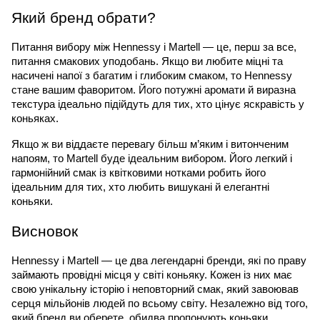
Який бренд обрати?
Питання вибору між Hennessy і Martell — це, перш за все, 
питання смакових уподобань. Якщо ви любите міцні та 
насичені напої з багатим і глибоким смаком, то Hennessy 
стане вашим фаворитом. Його потужні аромати й виразна 
текстура ідеально підійдуть для тих, хто цінує яскравість у 
коньяках.
Якщо ж ви віддаєте перевагу більш м’яким і витонченим 
напоям, то Martell буде ідеальним вибором. Його легкий і 
гармонійний смак із квітковими нотками робить його 
ідеальним для тих, хто любить вишукані й елегантні 
коньяки.
Висновок
Hennessy і Martell — це два легендарні бренди, які по праву 
займають провідні місця у світі коньяку. Кожен із них має 
свою унікальну історію і неповторний смак, який завоював 
серця мільйонів людей по всьому світу. Незалежно від того, 
який бренд ви оберете, обидва пропонують коньяки 