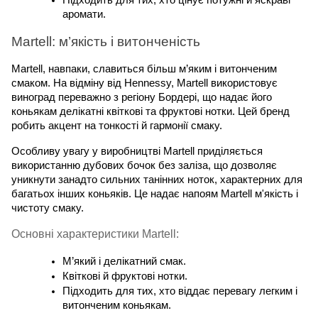
Підходить для тих, хто цінує потужні й яскраві 
аромати.
Martell: м’якість і витонченість
Martell, навпаки, славиться більш м’яким і витонченим 
смаком. На відміну від Hennessy, Martell використовує 
виноград переважно з регіону Бордері, що надає його 
коньякам делікатні квіткові та фруктові нотки. Цей бренд 
робить акцент на тонкості й гармонії смаку.
Особливу увагу у виробництві Martell приділяється 
використанню дубових бочок без заліза, що дозволяє 
уникнути занадто сильних танінних ноток, характерних для 
багатьох інших коньяків. Це надає напоям Martell м'якість і 
чистоту смаку.
Основні характеристики Martell:
М’який і делікатний смак.
Квіткові й фруктові нотки.
Підходить для тих, хто віддає перевагу легким і 
витонченим коньякам.