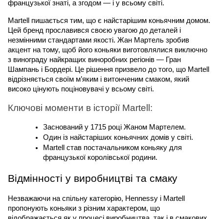
французької знаті, а згодом — і у всьому світі.
Martell пишається тим, що є найстарішим коньячним домом. 
Цей бренд прославився своєю увагою до деталей і 
незмінними стандартами якості. Жан Мартель зробив 
акцент на тому, щоб його коньяки виготовлялися виключно 
з винограду найкращих виноробних регіонів — Гран 
Шампань і Бордері. Це рішення призвело до того, що Martell 
відрізняється своїм м’яким і витонченим смаком, який 
високо цінують поціновувачі у всьому світі.
Ключові моменти в історії Martell:
Заснований у 1715 році Жаном Мартелем.
Один із найстаріших коньячних домів у світі.
Martell став постачальником коньяку для 
французької королівської родини.
Відмінності у виробництві та смаку
Незважаючи на спільну категорію, Hennessy і Martell 
пропонують коньяки з різним характером, що 
відображається як у процесі виробництва, так і в смакових 