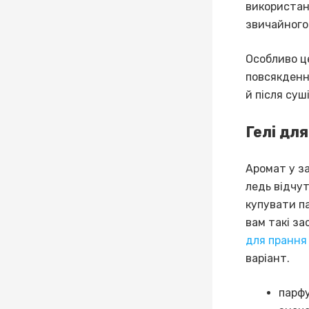
використан
звичайного
Особливо ц
повсякденно
й після суш
Гелі дл
Аромат у за
ледь відчут
купувати п
вам такі з
для прання
варіант.
парфу