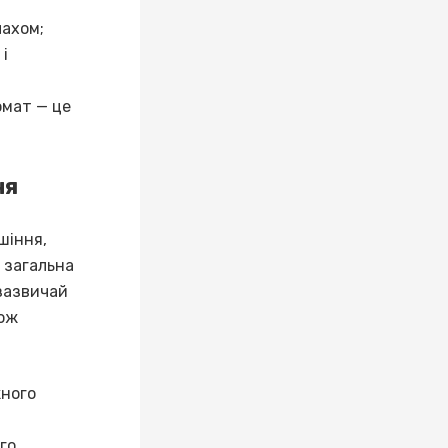
пахом;
і
омат — це
ня
шіння,
 загальна
 зазвичай
кож
жного
го