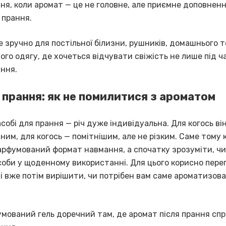
ня, коли аромат — це не головне, але приємне доповнен
 прання.
е зручно для постільної білизни, рушників, домашнього 
го одягу, де хочеться відчувати свіжість не лише під ча
іння.
я прання: як не помилитися з ароматом
собі для прання — річ дуже індивідуальна. Для когось ві
ним, для когось — помітнішим, але не різким. Саме тому 
арфумований формат навмання, а спочатку зрозуміти, чи
асоби у щоденному використанні. Для цього корисно пер
і вже потім вирішити, чи потрібен вам саме ароматизов
мований гель доречний там, де аромат після прання спр