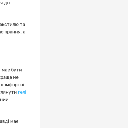
ня до
текстилю та
с прання, а
н має бути
краще не
 комфортні
еглянути
гелі
аний
авді має