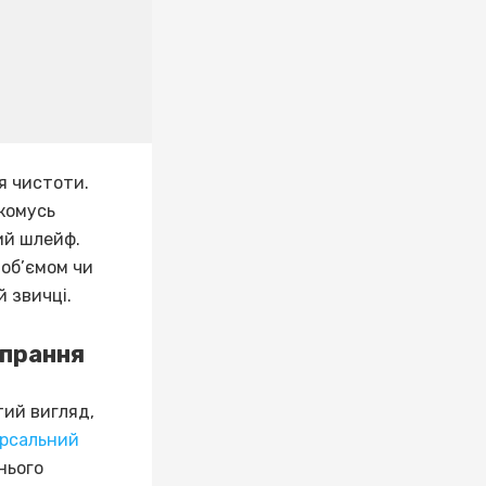
я чистоти.
комусь
ий шлейф.
 об’ємом чи
й звичці.
 прання
тий вигляд,
ерсальний
нього