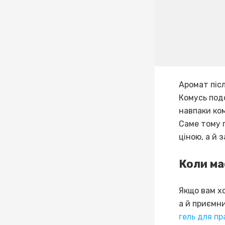
Аромат післ
Комусь под
навпаки ком
Саме тому п
ціною, а й 
Коли ма
Якщо вам хо
а й приємн
гель для п