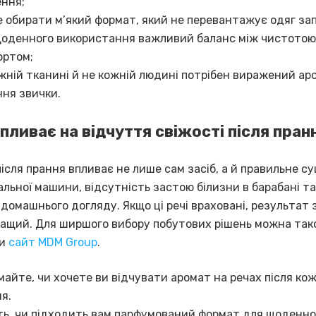
ння;
 обирати м’який формат, який не перевантажує одяг за
оденного використання важливий баланс між чистотою 
ортом;
жній тканині й не кожній людині потрібен виражений ар
ня звички.
пливає на відчуття свіжості після пран
ісля прання впливає не лише сам засіб, а й правильне су
льної машини, відсутність застою білизни в барабані та
 домашнього догляду. Якщо ці речі враховані, результат
ращий. Для ширшого вибору побутових рішень можна та
ти
сайт MDM Group
.
айте, чи хочете ви відчувати аромат на речах після ко
я.
ть, чи підходить вам парфумований формат для щоденно