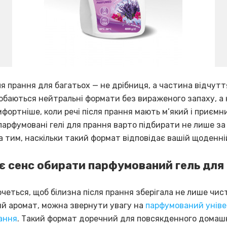
я прання для багатьох — не дрібниця, а частина відчутт
обаються нейтральні формати без вираженого запаху, а 
фортніше, коли речі після прання мають м’який і приємн
арфумовані гелі для прання варто підбирати не лише за
за тим, наскільки такий формат відповідає вашій щоденні
є сенс обирати парфумований гель для
четься, щоб білизна після прання зберігала не лише чис
ий аромат, можна звернути увагу на
парфумований унів
рання
. Такий формат доречний для повсякденного домаш