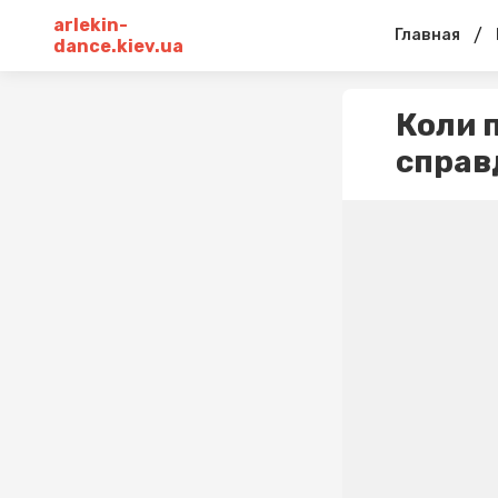
arlekin-
/
Главная
dance.kiev.ua
Коли 
справ