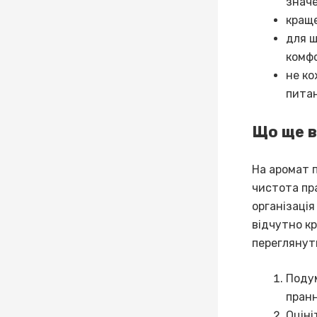
значе
краще
для щ
комф
не ко
питан
Що ще в
На аромат п
чистота пра
організація
відчутно к
перегляну
Подум
пранн
Оціні