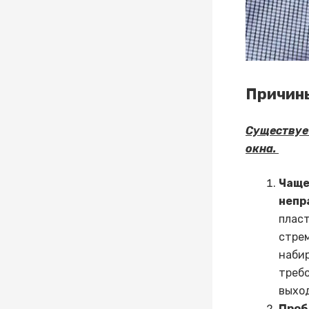
Причины
Существуе
окна.
Чаще
непр
пласт
стре
наби
треб
выход
Проб