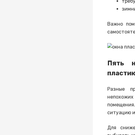
требу
зимн
Важно пом
самостояте
Пять н
пластик
Разные п
непохожих
помещения.
ситуацию и
Для сниже