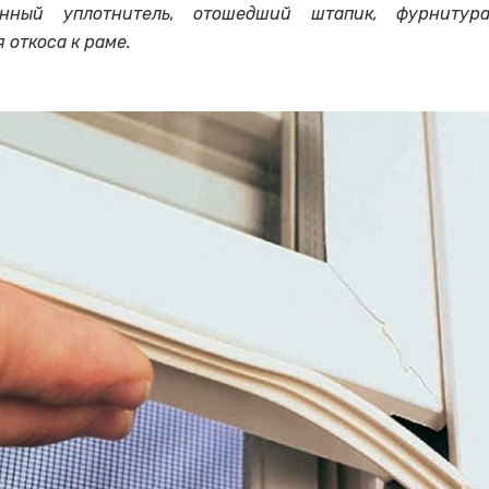
нный уплотнитель, отошедший штапик, фурниту
 откоса к раме.