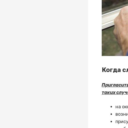
Когда с
Пригласит
таких случ
на ок
возн
прис