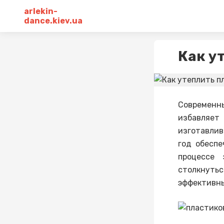
arlekin-
dance.kiev.ua
Как у
Современ
избавляет
изготавлив
год обесп
процессе 
столкнуть
эффективны