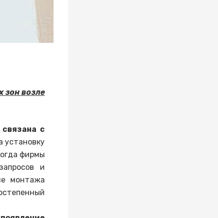
 зон возле
 связана с
а установку
Тогда фирмы
запросов и
ие монтажа
постепенный
 появление