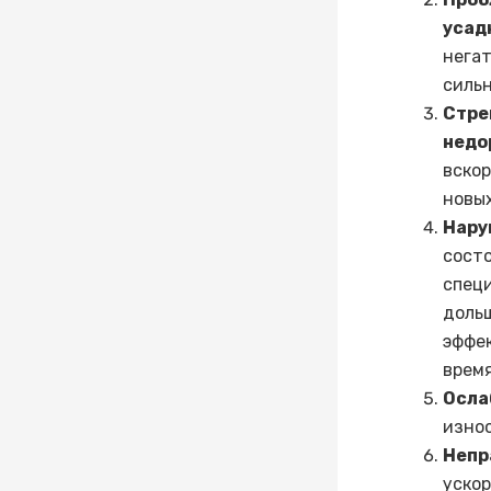
усад
нега
силь
Стре
недо
вско
новых
Нару
сост
спец
дол
эффе
время
Осла
изно
Непр
уско