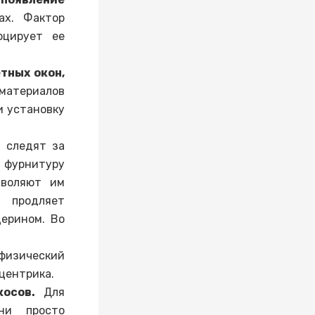
ах. Фактор
оцирует ее
тных окон,
материалов
и установку
 следят за
 фурнитуру
зволяют им
 продляет
церином. Во
физический
центрика.
осов.
Для
ни просто