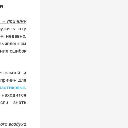
я
д – причину
ужить эту
ем недавно,
выявленном
ение ошибок
ительной и
 причин для
ластиковые
.
 находится
если знать
ого воздуха