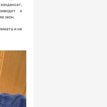
конденсат,
риводит к
ю окон.
лимата и не