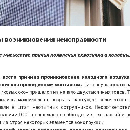
 возникновения неисправности
т множество причин появления сквозняка и холодных
 всего причина проникновения холодного воздуха
авильно проведенным монтажом.
Пик популярности н
иковых окон пришелся на начало двухтысячных годов. 
мились максимально покрыть растущее количество 
рали в штат неопытных сотрудников. Несоответств
ованиям ГОСТа повлекло не соблюдение технологий и 
 из строя некоторых элементов конструкции.
лемой многих новостроек является постепенное