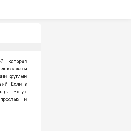
й, которая
еклопакеты
Они круглый
ий. Если в
льцы могут
 простых и