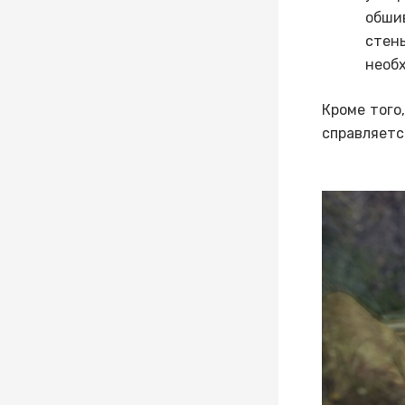
обши
стен
необ
Кроме того
справляетс