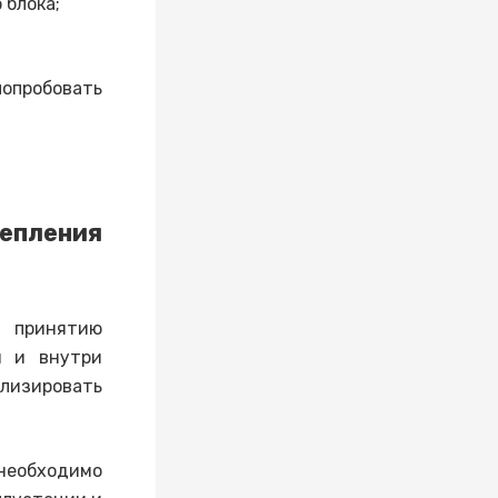
 блока;
опробовать
епления
 принятию
и и внутри
ализировать
необходимо