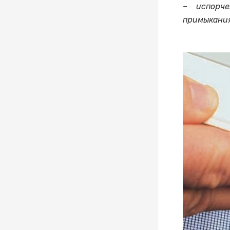
– испорче
примыкания