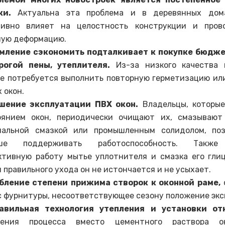
ки.
Актуальна эта проблема и в деревянных дом
тивно влияет на целостность конструкции и пров
ную деформацию.
мление сэкономить подталкивает к покупке бюдже
рогой пены, утеплителя.
Из-за низкого качества 
ре потребуется выполнить повторную герметизацию ил
 окон.
шение эксплуатации ПВХ окон.
Владельцы, которые
оянием окон, периодически очищают их, смазывают
иальной смазкой или промышленным солидолом, по
ьше поддерживать работоспособность. Также
ктивную работу мытье уплотнителя и смазка его гли
 правильного ухода он не истончается и не усыхает.
бление степени прижима створок к оконной раме,
с фурнитуры, несоответствующее сезону положение экс
авильная технология утепления и установки отк
рения процесса вместо цементного раствора о