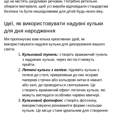
що не містять шкідливих речовин. Потрібно ретельно 
обирати матеріали, щоб усі вироби відповідали стандартам 
безпеки та були нешкідливими для дітей будь-якого віку.
Ідеї, як використовувати надувні кульки 
для дня народження
Ми пропонуємо вам кілька креативних ідей, як 
використовувати надувні кульки для декорування вашого 
свята:
Кульковий тунель:
 створіть вражаючий тунель 
з надувних кульок, через які гості можуть 
пройти. 
Летючі кульки з гелієм:
 підніміть кульки з 
гелієм до стелі, прикріпивши до них яскраві 
паперові стрічки або кольорові нитки в кімнаті 
або залі, де проводиться святкування. Це 
створить вражаючий ефект летючих кульок, які 
можуть виглядати особливо чарівно ввечері.
Кульковий фотофон:
 створіть фотозону, 
використовуючи різноманітні форми і кольори 
кульок. Це місце стане ідеальним для створення 