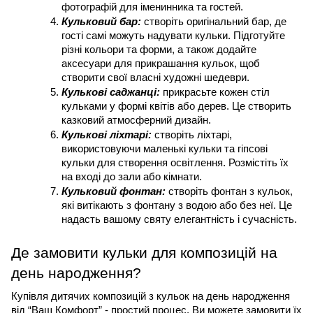
фотографій для іменинника та гостей.
Кульковий бар:
 створіть оригінальний бар, де 
гості самі можуть надувати кульки. Підготуйте 
різні кольори та форми, а також додайте 
аксесуари для прикрашання кульок, щоб 
створити свої власні художні шедеври.
Кулькові саджанці:
 прикрасьте кожен стіл 
кульками у формі квітів або дерев. Це створить 
казковий атмосферний дизайн.
Кулькові ліхтарі:
 створіть ліхтарі, 
використовуючи маленькі кульки та гіпсові 
кульки для створення освітлення. Розмістіть їх 
на вході до зали або кімнати.
Кульковий фонтан:
 створіть фонтан з кульок, 
які витікають з фонтану з водою або без неї. Це 
надасть вашому святу елегантність і сучасність.
Де замовити кульки для композицій на 
день народження?
Купівля дитячих композицій з кульок на день народження 
від “Ваш Комфорт” - простий процес. Ви можете замовити їх 